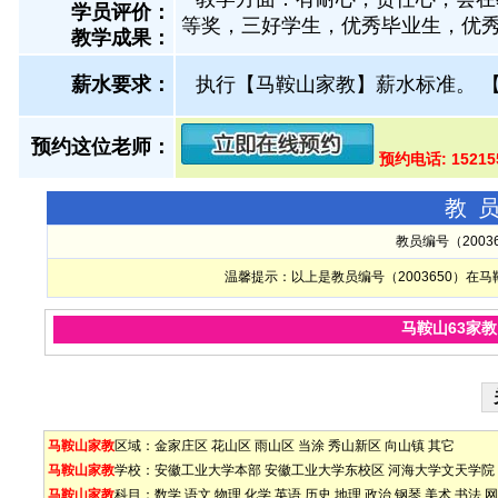
学员评价：
等奖，三好学生，优秀毕业生，优秀
教学成果：
薪水要求：
执行【马鞍山家教】薪水标准。
预约这位老师：
预约电话: 1521
教
教员编号（200
温馨提示：以上是教员编号（2003650）
马鞍山63家
马鞍山家教
区域：
金家庄区
花山区
雨山区
当涂
秀山新区
向山镇
其它
马鞍山家教
学校：
安徽工业大学本部
安徽工业大学东校区
河海大学文天学院
马鞍山家教
科目：
数学
语文
物理
化学
英语
历史
地理
政治
钢琴
美术
书法
网