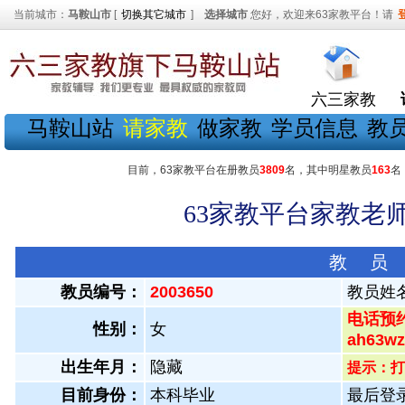
当前城市：
马鞍山市
[
切换其它城市
]
选择城市
您好，欢迎来63家教平台！请
六三家教
马鞍山站
请家教
做家教
学员信息
教
目前，63家教平台在册教员
3809
名，其中明星教员
163
名
63家教平台家教老师
教 员
教员编号：
2003650
教员姓
电话预约
性别：
女
ah63
出生年月：
隐藏
提示：打
目前身份：
本科毕业
最后登录：