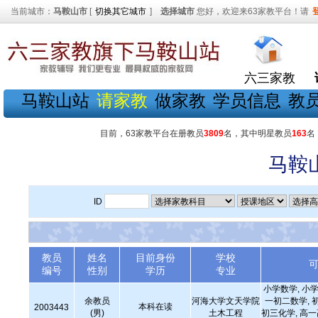
当前城市：
马鞍山市
[
切换其它城市
]
选择城市
您好，欢迎来63家教平台！请
六三家教
马鞍山站
请家教
做家教
学员信息
教
目前，63家教平台在册教员
3809
名，其中明星教员
163
名
马鞍
ID
教员
姓名
目前身份
学校
编号
性别
学历
专业
小学数学, 小学
余教员
河海大学文天学院
一初二数学, 
本科在读
2003443
(男)
土木工程
初三化学, 高一高