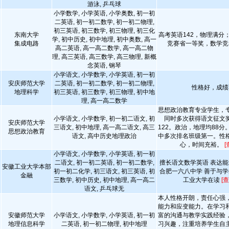
游泳, 乒乓球
小学数学, 小学英语, 小学奥数, 初一初
二英语, 初一初二数学, 初一初二物理,
初三英语, 初三数学, 初三物理, 初三化
东南大学
高考英语142，物理满分
学, 初中历史, 初中地理, 初中奥数, 高一
集成电路
竞赛省一等奖，数学竞
高二英语, 高一高二数学, 高一高二物
理, 高三英语, 高三数学, 高三物理, 新概
念英语, 钢琴
小学语文, 小学数学, 小学英语, 初一初
安庆师范大学
二英语, 初一初二数学, 初一初二物理,
性格好，成绩
地理科学
初三英语, 初三数学, 初三物理, 初中地
理, 高一高二数学
思想政治教育专业学生，
小学语文, 小学数学, 初一初二语文, 初
同时多次获得语文征文
安庆师范大学
三语文, 初中地理, 高一高二语文, 高三
122。政治，地理均88
思想政治教育
语文, 高中历史地理政治
中多次排名班级第一。性
心，时间充裕。
[
小学语文, 小学数学, 小学英语, 初一初
二语文, 初一初二英语, 初一初二数学,
擅长语文数学英语 表达能
安徽工业大学本部
初一初二化学, 初三语文, 初三英语, 初
合肥一六八中学 善于与学
金融
三数学, 初中历史, 初中地理, 高一高二
工业大学在读
[
语文, 乒乓球无
本人性格开朗，责任心强
能力和应变能力。在学习
安徽师范大学
小学语文, 小学数学, 小学英语, 初一初
富的沟通与教学实践经验
地理信息科学
二英语, 初一初二物理, 初中地理
习兴趣，注重培养学生自