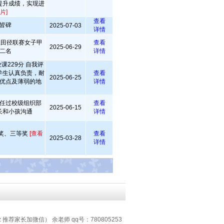
提升成绩，实现进
片]
查看
皆碑
2025-07-03
详情
生田径联赛女子甲
查看
2025-06-29
二名
详情
课229分 自我评
学生认真负责，耐
查看
2025-06-25
优点及薄弱的地
详情
任过校级组织部
查看
2025-06-15
长和小孩沟通
详情
奖、三等奖
[查看
查看
2025-03-28
详情
z 推荐家长加微信） 余老师 qq号：780805253