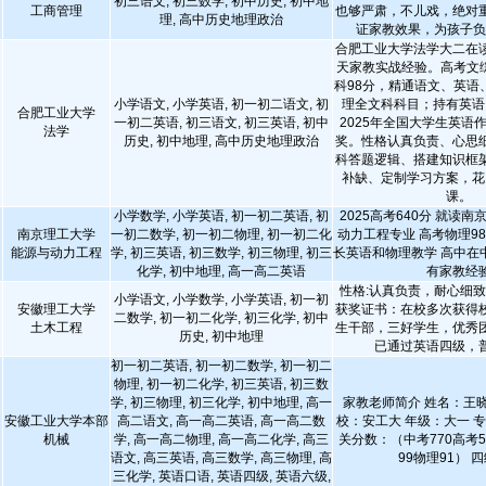
初三语文, 初三数学, 初中历史, 初中地
工商管理
也够严肃，不儿戏，绝对
理, 高中历史地理政治
证家教效果，为孩子
合肥工业大学法学大二在
天家教实战经验。高考文综
科98分，精通语文、英语
小学语文, 小学英语, 初一初二语文, 初
理全文科科目；持有英语
合肥工业大学
一初二英语, 初三语文, 初三英语, 初中
2025年全国大学生英语
法学
历史, 初中地理, 高中历史地理政治
奖。性格认真负责、心思
科答题逻辑、搭建知识框
补缺、定制学习方案，花
课。
小学数学, 小学英语, 初一初二英语, 初
2025高考640分 就读
南京理工大学
一初二数学, 初一初二物理, 初一初二化
动力工程专业 高考物理98 
能源与动力工程
学, 初三英语, 初三数学, 初三物理, 初三
长英语和物理教学 高中在
化学, 初中地理, 高一高二英语
有家教经
性格:认真负责，耐心细
小学语文, 小学数学, 小学英语, 初一初
安徽理工大学
获奖证书：在校多次获得
二数学, 初一初二化学, 初三化学, 初中
土木工程
生干部，三好学生，优秀
历史, 初中地理
已通过英语四级，
初一初二英语, 初一初二数学, 初一初二
物理, 初一初二化学, 初三英语, 初三数
学, 初三物理, 初三化学, 初中地理, 高一
家教老师简介 姓名：王晓
安徽工业大学本部
高二语文, 高一高二英语, 高一高二数
校：安工大 年级：大一 
机械
学, 高一高二物理, 高一高二化学, 高三
关分数：（中考770高考56
语文, 高三英语, 高三数学, 高三物理, 高
99物理91） 四
三化学, 英语口语, 英语四级, 英语六级,