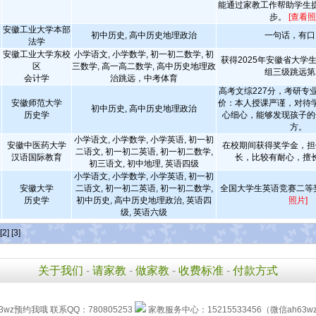
能通过家教工作帮助学生
步。
[查看照
安徽工业大学本部
初中历史, 高中历史地理政治
一句话，有口
法学
安徽工业大学东校
小学语文, 小学数学, 初一初二数学, 初
获得2025年安徽省大学
区
三数学, 高一高二数学, 高中历史地理政
组三级跳远第
会计学
治跳远，中考体育
高考文综227分，考研专业
安徽师范大学
价：本人授课严谨，对待
初中历史, 高中历史地理政治
历史学
心细心，能够发现孩子的
方。
小学语文, 小学数学, 小学英语, 初一初
安徽中医药大学
在校期间获得奖学金，担
二语文, 初一初二英语, 初一初二数学,
汉语国际教育
长，比较有耐心，擅
初三语文, 初中地理, 英语四级
小学语文, 小学数学, 小学英语, 初一初
安徽大学
二语文, 初一初二英语, 初一初二数学,
全国大学生英语竞赛二等
历史学
初中历史, 高中历史地理政治, 英语四
照片]
级, 英语六级
[2]
[3]
关于我们
-
请家教
-
做家教
-
收费标准
-
付款方式
3wz预约我哦 联系QQ：780805253
家教服务中心：15215533456（微信ah63w