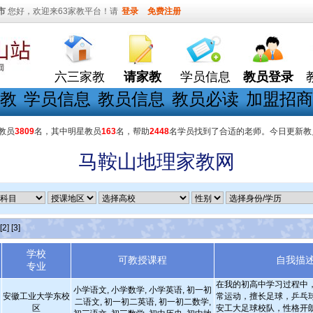
市
您好，欢迎来63家教平台！请
登录
免费注册
六三家教
请家教
学员信息
教员登录
教
学员信息
教员信息
教员必读
加盟招商
教员
3809
名，其中明星教员
163
名，帮助
2448
名学员找到了合适的老师。今日更新教
马鞍山地理家教网
[2]
[3]
学校
可教授课程
自我描
专业
在我的初高中学习过程中
小学语文, 小学数学, 小学英语, 初一初
安徽工业大学东校
常运动，擅长足球，乒乓
二语文, 初一初二英语, 初一初二数学,
区
安工大足球校队，性格开