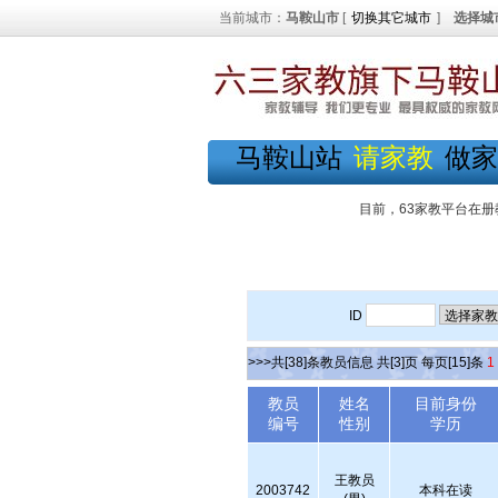
当前城市：
马鞍山市
[
切换其它城市
]
选择城
马鞍山站
请家教
做家
目前，63家教平台在册
ID
>>>共[38]条教员信息 共[3]页 每页[15]条
1
教员
姓名
目前身份
编号
性别
学历
王教员
2003742
本科在读