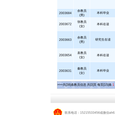
余教员
本科毕业
2003684
(男)
张教员
2003672
本科在读
(女)
余教员
研究生在读
2003663
(男)
袁教员
2003654
本科在读
(女)
秦教员
本科毕业
2003631
(女)
>>>共[38]条教员信息 共[3]页 每页[15]条
1
联系电话：15215533456或微信ah6