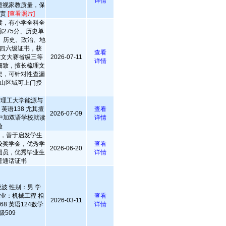
详情
重视家教质量，保
负责
[查看照片]
读，有小学全科全
275分、历史单
、历史、政治、地
四六级证书，获
查看
作文大赛省级三等
2026-07-11
详情
细致，擅长梳理文
架，可针对性查漏
山区域可上门授
南京理工大学能源与
英语138 尤其擅
查看
2026-07-09
中加双语学校就读
详情
验
致，善于启发学生
校奖学金，优秀学
查看
2026-06-20
团员，优秀毕业生
详情
普通话证书
波 性别：男 学
专业：机械工程 相
查看
2026-03-11
8 英语124数学
详情
级509