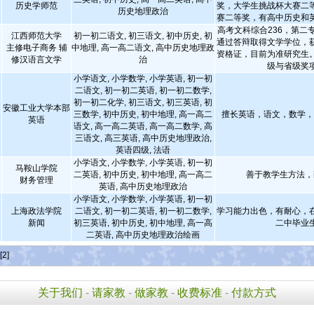
历史学师范
奖，大学生挑战杯大赛二
历史地理政治
赛二等奖，有高中历史和
高考文科综合236，第二
江西师范大学
初一初二语文, 初三语文, 初中历史, 初
通过答辩取得文学学位，
主修电子商务 辅
中地理, 高一高二语文, 高中历史地理政
资格证，目前为准研究生
修汉语言文学
治
级与省级奖
小学语文, 小学数学, 小学英语, 初一初
二语文, 初一初二英语, 初一初二数学,
初一初二化学, 初三语文, 初三英语, 初
安徽工业大学本部
三数学, 初中历史, 初中地理, 高一高二
擅长英语，语文，数学
英语
语文, 高一高二英语, 高一高二数学, 高
三语文, 高三英语, 高中历史地理政治,
英语四级, 法语
小学语文, 小学数学, 小学英语, 初一初
马鞍山学院
二英语, 初中历史, 初中地理, 高一高二
善于教学生方法，
财务管理
英语, 高中历史地理政治
小学语文, 小学数学, 小学英语, 初一初
上海政法学院
二语文, 初一初二英语, 初一初二数学,
学习能力出色，有耐心，
新闻
初三英语, 初中历史, 初中地理, 高一高
二中毕业
二英语, 高中历史地理政治绘画
[2]
关于我们
-
请家教
-
做家教
-
收费标准
-
付款方式