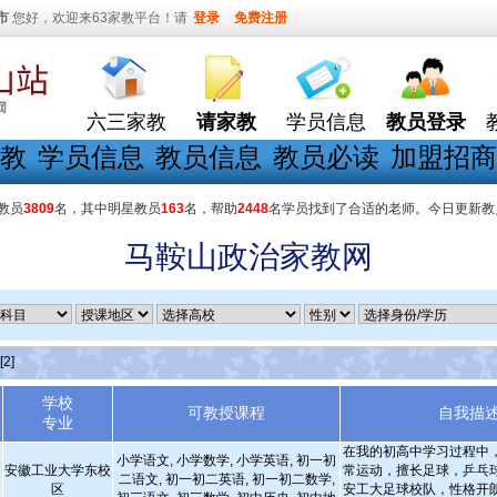
市
您好，欢迎来63家教平台！请
登录
免费注册
六三家教
请家教
学员信息
教员登录
教
学员信息
教员信息
教员必读
加盟招商
教员
3809
名，其中明星教员
163
名，帮助
2448
名学员找到了合适的老师。今日更新教
马鞍山政治家教网
[2]
学校
可教授课程
自我描
专业
在我的初高中学习过程中
小学语文, 小学数学, 小学英语, 初一初
安徽工业大学东校
常运动，擅长足球，乒乓
二语文, 初一初二英语, 初一初二数学,
区
安工大足球校队，性格开