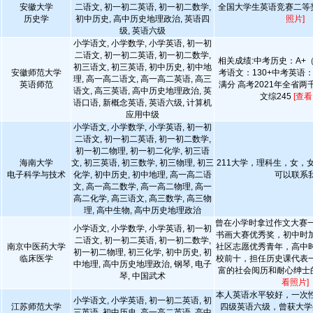
安徽大学
二语文, 初一初二英语, 初一初二数学,
全国大学生英语竞赛二等
历史学
初中历史, 高中历史地理政治, 英语四
照片]
级, 英语六级
小学语文, 小学数学, 小学英语, 初一初
二语文, 初一初二英语, 初一初二数学,
相关成绩:中考历史：A+
初三语文, 初三英语, 初中历史, 初中地
安徽师范大学
考语文：130+中考英语：
理, 高一高二语文, 高一高二英语, 高三
英语师范
满分 高考2021年全省两
语文, 高三英语, 高中历史地理政治, 英
文综245
[查看
语口语, 新概念英语, 英语六级, 计算机
应用中级
小学语文, 小学数学, 小学英语, 初一初
二语文, 初一初二英语, 初一初二数学,
初一初二物理, 初一初二化学, 初三语
海南大学
文, 初三英语, 初三数学, 初三物理, 初三
211大学，理科生，女，
电子科学与技术
化学, 初中历史, 初中地理, 高一高二语
可以联系
文, 高一高二数学, 高一高二物理, 高一
高二化学, 高三语文, 高三数学, 高三物
理, 高中生物, 高中历史地理政治
曾在小学时拿过作文大赛一
小学语文, 小学数学, 小学英语, 初一初
书画大赛优秀奖，初中时
二语文, 初一初二英语, 初一初二数学,
南京中医药大学
社区志愿优秀青年，高中
初一初二物理, 初三化学, 初中历史, 初
临床医学
校前十，担任历史课代表
中地理, 高中历史地理政治, 钢琴, 电子
富的社会阅历和耐心绅士
琴, 中国武术
看照片]
本人英语水平较好，一次
小学语文, 小学英语, 初一初二英语, 初
江苏师范大学
四级英语六级，曾获大学
三英语, 初中历史, 高一高二英语, 高中