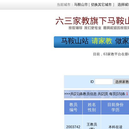
当前城市：
马鞍山市
[
切换其它城市
]
选择城
马鞍山站
请家教
做家
目前，63家教平台在册
ID
>>>共[21]条教员信息 共[2]页 每页[15]条
1
教员
姓名
目前身份
编号
性别
学历
王教员
2003742
本科在读