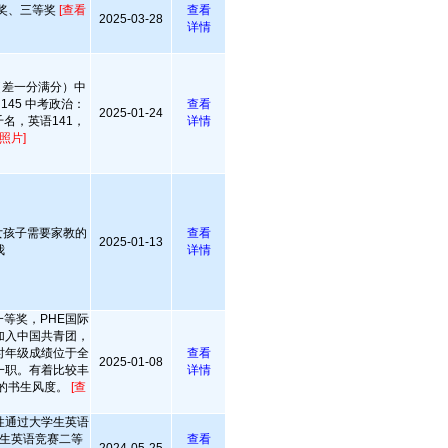
奖、三等奖
[查看
查看
2025-03-28
详情
（差一分满分）中
145 中考政治：
查看
2025-01-24
千名，英语141，
详情
照片]
女孩子需要家教的
查看
2025-01-13
我
详情
等奖，PHE国际
加入中国共青团，
时年级成绩位于全
查看
2025-01-08
一职。有着比较丰
详情
的书生风度。
[查
性通过大学生英语
生英语竞赛二等
查看