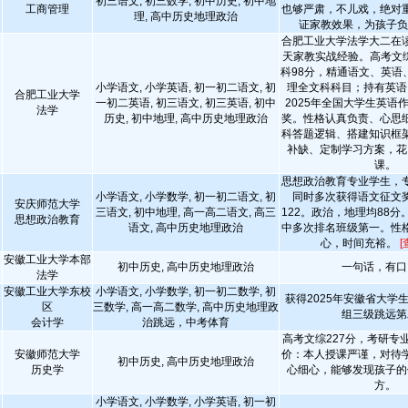
初三语文, 初三数学, 初中历史, 初中地
工商管理
也够严肃，不儿戏，绝对
理, 高中历史地理政治
证家教效果，为孩子
合肥工业大学法学大二在
天家教实战经验。高考文综
科98分，精通语文、英语
小学语文, 小学英语, 初一初二语文, 初
理全文科科目；持有英语
合肥工业大学
一初二英语, 初三语文, 初三英语, 初中
2025年全国大学生英语
法学
历史, 初中地理, 高中历史地理政治
奖。性格认真负责、心思
科答题逻辑、搭建知识框
补缺、定制学习方案，花
课。
思想政治教育专业学生，
小学语文, 小学数学, 初一初二语文, 初
同时多次获得语文征文
安庆师范大学
三语文, 初中地理, 高一高二语文, 高三
122。政治，地理均88
思想政治教育
语文, 高中历史地理政治
中多次排名班级第一。性
心，时间充裕。
[
安徽工业大学本部
初中历史, 高中历史地理政治
一句话，有口
法学
安徽工业大学东校
小学语文, 小学数学, 初一初二数学, 初
获得2025年安徽省大学
区
三数学, 高一高二数学, 高中历史地理政
组三级跳远第
会计学
治跳远，中考体育
高考文综227分，考研专业
安徽师范大学
价：本人授课严谨，对待
初中历史, 高中历史地理政治
历史学
心细心，能够发现孩子的
方。
小学语文, 小学数学, 小学英语, 初一初