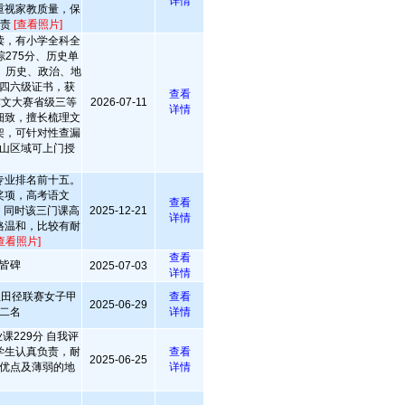
详情
重视家教质量，保
负责
[查看照片]
读，有小学全科全
275分、历史单
、历史、政治、地
四六级证书，获
查看
作文大赛省级三等
2026-07-11
详情
细致，擅长梳理文
架，可针对性查漏
山区域可上门授
专业排名前十五。
奖项，高考语文
查看
分。同时该三门课高
2025-12-21
详情
格温和，比较有耐
查看照片]
查看
皆碑
2025-07-03
详情
生田径联赛女子甲
查看
2025-06-29
二名
详情
课229分 自我评
学生认真负责，耐
查看
2025-06-25
优点及薄弱的地
详情