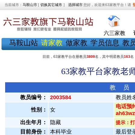
当前城市：
马鞍山市
[
切换其它城市
]
选择城市
您好，欢迎来63家教平台！请
六三家教
马鞍山站
请家教
做家教
学员信息
教
目前，63家教平台在册教员
3809
名，其中明星教员
163
名
63家教平台家教老师
教 员
教员编号：
2003584
教员姓
电话预约
性别：
女
ah63
出生年月：
隐藏
提示：打
目前身份：
本科毕业
最后登录：