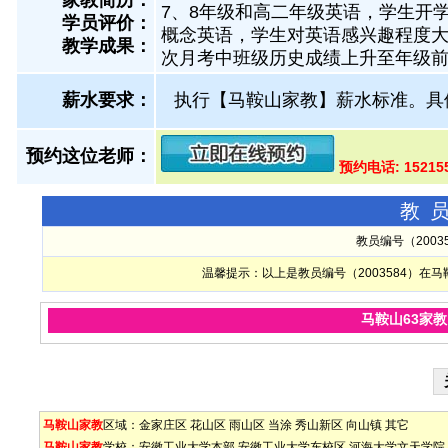
家教简历：
7、8年级和高二年级英语，学生开学
学员评价：
概念英语，学生对英语感兴趣程度大大
教学成果：
次月考中班级历史成绩上升至年级
薪水要求：
执行【马鞍山家教】薪水标准。具
预约这位老师：
预约电话: 1521
教
教员编号（200
温馨提示：以上是教员编号（2003584）
马鞍山63家
马鞍山家教
区域：
金家庄区
花山区
雨山区
当涂
秀山新区
向山镇
其它
马鞍山家教
学校：
安徽工业大学本部
安徽工业大学东校区
河海大学文天学院