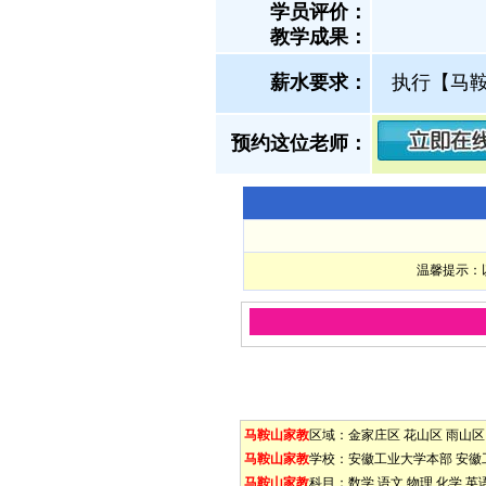
学员评价：
教学成果：
薪水要求：
执行【马
预约这位老师：
温馨提示：
马鞍山家教
区域：
金家庄区
花山区
雨山区
马鞍山家教
学校：
安徽工业大学本部
安徽
马鞍山家教
科目：
数学
语文
物理
化学
英