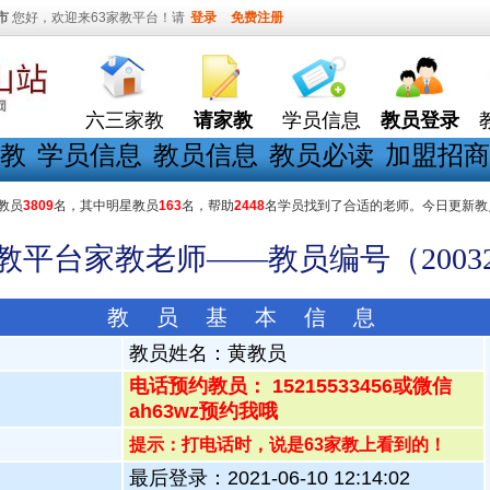
市
您好，欢迎来63家教平台！请
登录
免费注册
六三家教
请家教
学员信息
教员登录
教
学员信息
教员信息
教员必读
加盟招商
教员
3809
名，其中明星教员
163
名，帮助
2448
名学员找到了合适的老师。今日更新教
家教平台家教老师——教员编号（20032
教 员 基 本 信 息
教员姓名：
黄教员
电话预约教员： 15215533456或微信
ah63wz预约我哦
提示：打电话时，说是63家教上看到的！
最后登录：2021-06-10 12:14:02