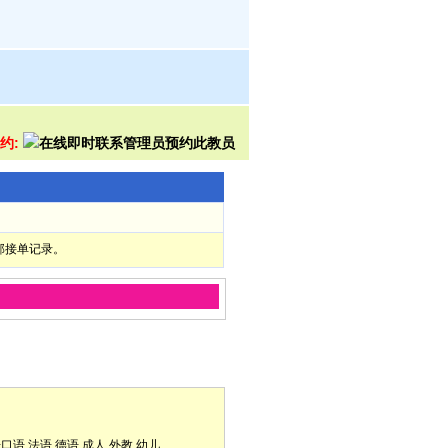
预约:
部接单记录。
语口语
法语
德语
成人
外教
幼儿