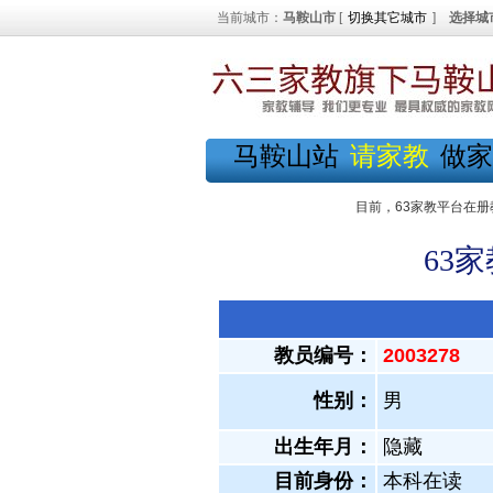
当前城市：
马鞍山市
[
切换其它城市
]
选择城
马鞍山站
请家教
做家
目前，63家教平台在册
63
教员编号：
2003278
性别：
男
出生年月：
隐藏
目前身份：
本科在读