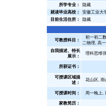
所学专业：
隐藏
就读毕业高校：
安徽工业大
目前生活住所：
隐藏
初一初二数
可教授科目：
二物理, 高
自我描述、特长
理科思维
展示
：
所获证书
：
可授课区域描
花山区, 
述：
可授课时间：
周一晚上, 
家教简历：