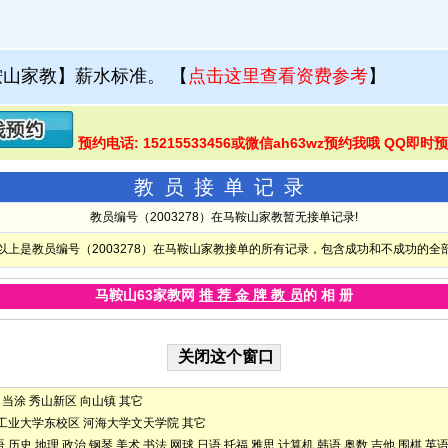
鞍山家教】薪水标准。
【
点击这里查看资费参考
】
预约电话: 15215533456或微信ah63wz预约我哦 QQ即时
教员接单记录
教员编号（2003278）在马鞍山家教暂无接单记录!
以上是教员编号（2003278）在马鞍山家教接单的所有记录，包含成功和不成功的全
马鞍山63家教网
推 荐 金 牌 教 员
的 相 册
当涂
秀山新区
向山镇
其它
工业大学东校区
河海大学文天学院
其它
语
历史
地理
政治
钢琴
美术
书法
网球
日语
托福
雅思
计算机
韩语
奥数
吉他
围棋
英