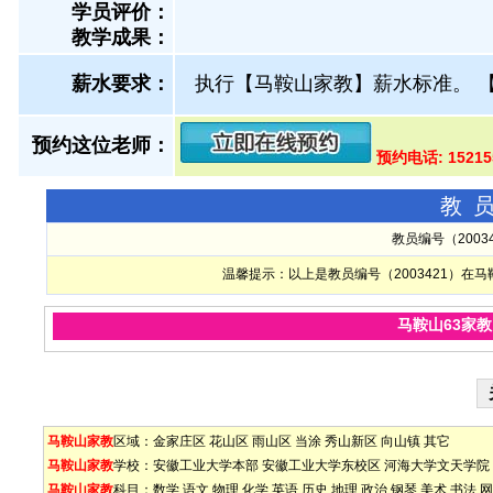
学员评价：
教学成果：
薪水要求：
执行【马鞍山家教】薪水标准。
预约这位老师：
预约电话: 1521
教
教员编号（200
温馨提示：以上是教员编号（2003421）
马鞍山63家
马鞍山家教
区域：
金家庄区
花山区
雨山区
当涂
秀山新区
向山镇
其它
马鞍山家教
学校：
安徽工业大学本部
安徽工业大学东校区
河海大学文天学院
马鞍山家教
科目：
数学
语文
物理
化学
英语
历史
地理
政治
钢琴
美术
书法
网