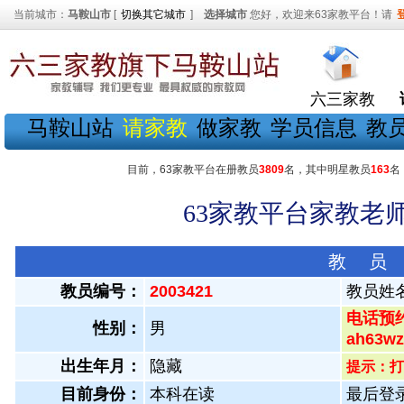
当前城市：
马鞍山市
[
切换其它城市
]
选择城市
您好，欢迎来63家教平台！请
六三家教
马鞍山站
请家教
做家教
学员信息
教
目前，63家教平台在册教员
3809
名，其中明星教员
163
名
63家教平台家教老师
教 员
教员编号：
2003421
教员姓
电话预约
性别：
男
ah63
出生年月：
隐藏
提示：打
目前身份：
本科在读
最后登录：