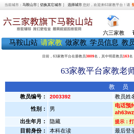
当前城市：
马鞍山市
[
切换其它城市
]
选择城市
您好，欢迎来63家教平台！请
六三家教
马鞍山站
请家教
做家教
学员信息
教
目前，63家教平台在册教员
3809
名，其中明星教员
163
名
63家教平台家教老师
教 员
教员编号：
2003392
教员姓
电话预约
性别：
男
ah63
出生年月：
隐藏
提示：打
目前身份：
本科在读
最后登录：