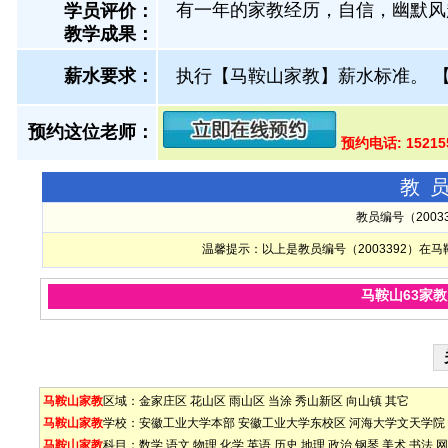
有一年的家教经历，自信，幽默风
学员评价：
教学成果：
薪水要求：
执行【马鞍山家教】薪水标准。
预约这位老师：
预约电话: 1521
教
教员编号（200
温馨提示：以上是教员编号（2003392）
马鞍山63家
马鞍山家教
区域：
金家庄区
花山区
雨山区
当涂
秀山新区
向山镇
其它
马鞍山家教
学校：
安徽工业大学本部
安徽工业大学东校区
河海大学文天学院
马鞍山家教
科目：
数学
语文
物理
化学
英语
历史
地理
政治
钢琴
美术
书法
网