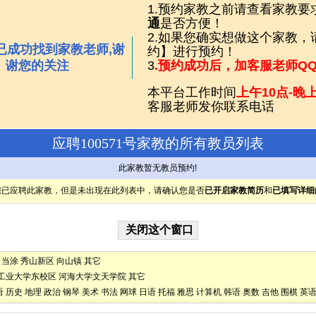
1.预约家教之前请查看家教要
通
是否方便！
2.如果您确实想做这个家教
已成功找到家教老师,谢
约】进行预约！
谢您的关注
3
.预约成功后，加客服老师Q
本平台工作时间
上午10点-晚上
客服老师发你联系电话
应聘100571号家教的所有教员列表
此家教暂无教员预约!
您已应聘此家教，但是未出现在此列表中，请确认您是否
已开启家教简历
和
已填写详细
当涂
秀山新区
向山镇
其它
工业大学东校区
河海大学文天学院
其它
语
历史
地理
政治
钢琴
美术
书法
网球
日语
托福
雅思
计算机
韩语
奥数
吉他
围棋
英