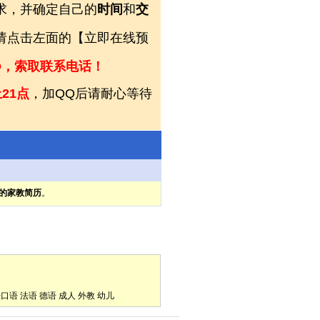
求，并确定自己的
时间
和
交
，请点击左面的【立即在线预
Q，索取联系电话！
21点
，加QQ后请耐心等待
的家教简历
。
语口语
法语
德语
成人
外教
幼儿