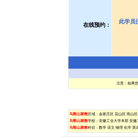
此学员
在线预约：
注意：如果
马鞍山家教
区域：
金家庄区
花山区
雨山区
马鞍山家教
学校：
安徽工业大学本部
安徽
马鞍山家教
科目：
数学
语文
物理
化学
英