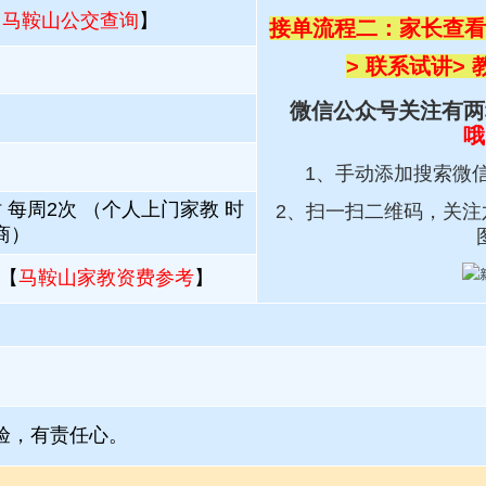
【
马鞍山公交查询
】
接单流程二：家长查看
> 联系试讲
>
微信公众号关注有两
哦
1、手动添加搜索微
 每周2次 （个人上门家教 时
2、扫一扫
二维码，关注
商）
【
马鞍山家教资费参考
】
验，有责任心。