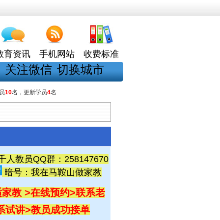
教育资讯
手机网站
收费标准
关注微信
切换城市
员
10
名，更新学员
4
名
教员QQ群：258147670
暗号：我在马鞍山做家教
家教 >在线预约
>联系老
联系试讲
>教员成功接单