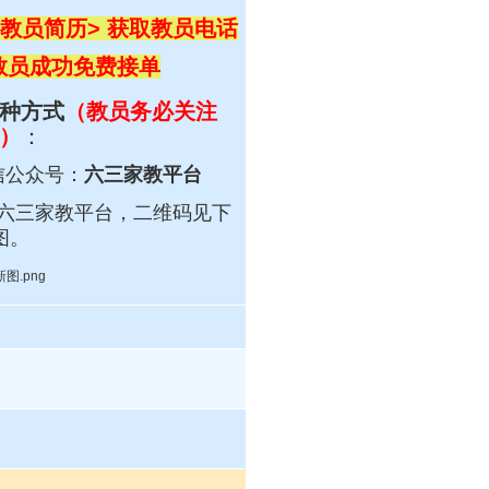
教员简历> 获取教员电话
 教员成功免费接单
种方式
（教员务必关注
）
：
信公众号：
六三家教平台
六三
家教平台，
二维码见下
图。