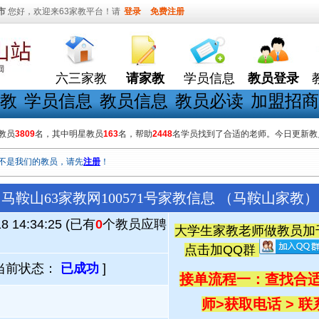
市
您好，欢迎来63家教平台！请
登录
免费注册
六三家教
请家教
学员信息
教员登录
教
学员信息
教员信息
教员必读
加盟招商
教员
3809
名，其中明星教员
163
名，帮助
2448
名学员找到了合适的老师。今日更新教
不是我们的教员，请先
注册
！
马鞍山63家教网100571号家教信息 （马鞍山家教）
18 14:34:25 (已有
0
个教员应聘
大学生家教老师做教员加千人
点击加QQ群
当前状态：
已成功
]
接单流程一：查找合适
师
>
获取电话 > 