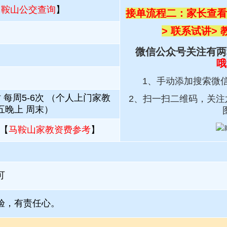
马鞍山公交查询
】
接单流程二：家长查看
> 联系试讲
>
微信公众号关注有两
哦
1、手动添加搜索微
 每周5-6次 （个人上门家教
2、扫一扫
二维码，关注
五晚上 周末）
【
马鞍山家教资费参考
】
可
验，有责任心。