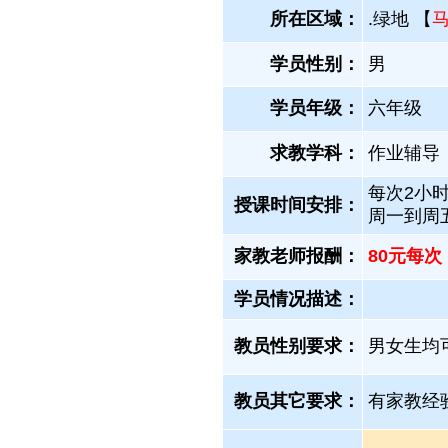
所在区域：
.绿地 【
学员性别：
男
学员年级：
六年级
求教学科：
作业辅导
每次2小时
授课时间安排：
周一到周
家教老师报酬：
80元每次
学员情况描述：
教员性别要求：
男女生均
教员其它要求：
有家教经