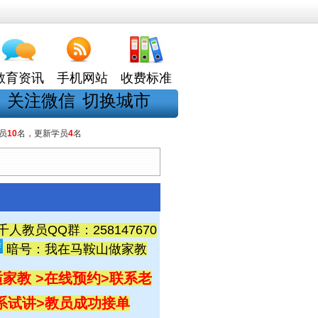
教育资讯
手机网站
收费标准
关注微信
切换城市
员
10
名，更新学员
4
名
教员QQ群：258147670
暗号：我在马鞍山做家教
家教 >在线预约
>联系老
联系试讲
>教员成功接单