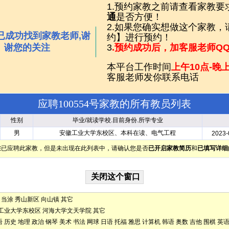
1.预约家教之前请查看家教要
通
是否方便！
2.如果您确实想做这个家教
已成功找到家教老师,谢
约】进行预约！
谢您的关注
3
.预约成功后，加客服老师Q
本平台工作时间
上午10点-晚上
客服老师发你联系电话
应聘100554号家教的所有教员列表
性别
毕业/就读学校.目前身份.所学专业
男
安徽工业大学东校区、本科在读、电气工程
2023-
您已应聘此家教，但是未出现在此列表中，请确认您是否
已开启家教简历
和
已填写详细
当涂
秀山新区
向山镇
其它
工业大学东校区
河海大学文天学院
其它
语
历史
地理
政治
钢琴
美术
书法
网球
日语
托福
雅思
计算机
韩语
奥数
吉他
围棋
英