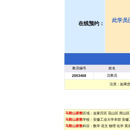
此学员
在线预约：
教员编号
姓名
沈教员
2003468
注意：如果
马鞍山家教
区域：
金家庄区
花山区
雨山区
马鞍山家教
学校：
安徽工业大学本部
安徽
马鞍山家教
科目：
数学
语文
物理
化学
英