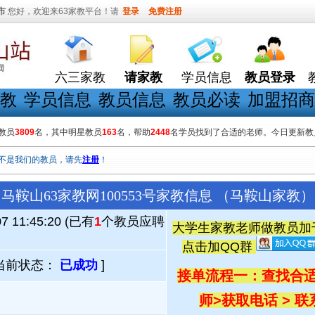
市
您好，欢迎来63家教平台！请
登录
免费注册
六三家教
请家教
学员信息
教员登录
教
学员信息
教员信息
教员必读
加盟招商
教员
3809
名，其中明星教员
163
名，帮助
2448
名学员找到了合适的老师。今日更新教
不是我们的教员，请先
注册
！
马鞍山63家教网100553号家教信息 （马鞍山家教）
07 11:45:20 (已有
1
个教员应聘
大学生家教老师做教员加千人
点击加QQ群
当前状态：
已成功
]
接单流程一：查找合适
师
>
获取电话 > 