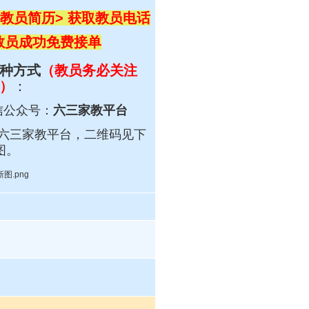
教员简历> 获取教员电话
 教员成功免费接单
种方式
（教员务必关注
）
：
信公众号：
六三家教平台
六三
家教平台，
二维码见下
图。