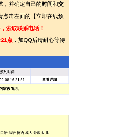
求，并确定自己的
时间
和
交
，请点击左面的【立即在线预
Q，索取联系电话！
21点
，加QQ后请耐心等待
预约时间
查看详细
02-08 16:21:51
的家教简历
。
语口语
法语
德语
成人
外教
幼儿