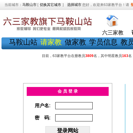
当前城市：
马鞍山市
[
切换其它城市
]
选择城市
您好，欢迎来63家教平台！请
六三家教
马鞍山站
请家教
做家教
学员信息
教
目前，63家教平台在册教员
3809
名，其中明星教员
163
名
会 员 登 录
用户名:
密 码: