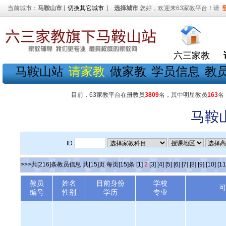
当前城市：
马鞍山市
[
切换其它城市
]
选择城市
您好，欢迎来63家教平台！请
六三家教
马鞍山站
请家教
做家教
学员信息
教
目前，63家教平台在册教员
3809
名，其中明星教员
163
名
马鞍
ID
>>>共[216]条教员信息 共[15]页 每页[15]条
[1]
2
[3]
[4]
[5]
[6]
[7]
[8]
[9]
[10]
[11
教员
姓名
目前身份
学校
编号
性别
学历
专业