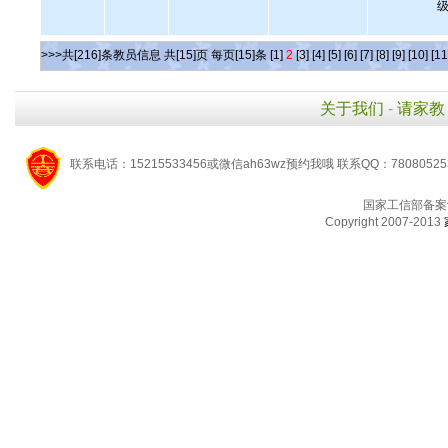
级
>>>共[216]条教员信息 共[15]页 每页[15]条
[1]
2
[3]
[4]
[5]
[6]
[7]
[8]
[9]
[10]
[11
关于我们
-
请家教
联系电话：15215533456或微信ah63wz预约我哦 联系QQ：7808052
国家工信部备案
Copyright 2007-2013