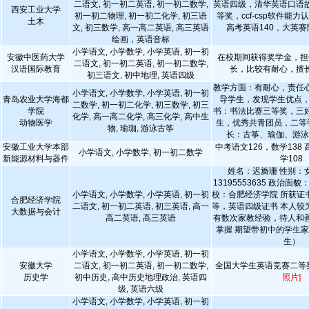
二语文, 初一初二英语, 初一初二数学,
英语四级，清华英语口语
西安工业大学
初一初二物理, 初一初二化学, 初三语
等奖，ccf-csp软件能
土木
文, 初三数学, 高一高二英语, 高三英语
高考英语140，大英
绘画，英语音标
小学语文, 小学数学, 小学英语, 初一初
安徽中医药大学
在校期间获得奖学金，担
二语文, 初一初二英语, 初一初二数学,
汉语国际教育
长，比较有耐心，擅
初三语文, 初中地理, 英语四级
教学方面：有耐心，责任
小学语文, 小学数学, 小学英语, 初一初
青岛农业大学海都
导学生，发现学生优点，
二数学, 初一初二化学, 初三数学, 初三
学院
书：书法比赛三等奖，三
化学, 高一高二化学, 高三化学, 高中生
动物医学
生，优秀共青团员，二等
物, 瑜珈, 游泳古筝
长：古筝、瑜伽、游
安徽工业大学本部
中考语文126，数学138 
小学语文, 小学数学, 初一初二数学
新能源材料与器件
学108
姓名：迟旖珊 性别：
13195553635 政治面
小学语文, 小学数学, 小学英语, 初一初
校：合肥经济学院 所获证
合肥经济学院
二语文, 初一初二英语, 初三英语, 高一
等，英语四级证书 本人较
大数据与会计
高二英语, 高三英语
有数次家教经验，待人和
掌握 期望带初中的学生
生）
小学语文, 小学数学, 小学英语, 初一初
安徽大学
二语文, 初一初二英语, 初一初二数学,
全国大学生英语竞赛二等
历史学
初中历史, 高中历史地理政治, 英语四
照片]
级, 英语六级
小学语文, 小学数学, 小学英语, 初一初