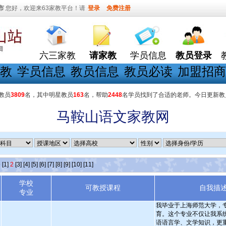
市
您好，欢迎来63家教平台！请
登录
免费注册
六三家教
请家教
学员信息
教员登录
教
学员信息
教员信息
教员必读
加盟招商
教员
3809
名，其中明星教员
163
名，帮助
2448
名学员找到了合适的老师。今日更新教
马鞍山语文家教网
条
[1]
2
[3]
[4]
[5]
[6]
[7]
[8]
[9]
[10]
[11]
学校
可教授课程
自我描
专业
我毕业于上海师范大学，
育。这个专业不仅让我系
语语言学、文学知识，更