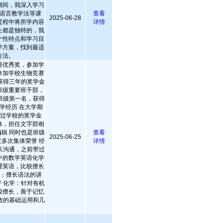
期间，我深入学习
语言教学法等课
查看
2025-06-28
过程中将所学内容
详情
生都是独特的，我
个性特点和学习目
学方案，找到最适
方法。
得优秀奖，参加学
参加学校生物竞赛
获得三年的奖学金
班级重要班干部，
班级第一名，获得
学经历 在大学期
得过学校的奖学金
体，担任文字部相
辑 同时也是班级
查看
2025-06-25
多次集体荣誉 经
详情
长沟通，之前带过
中的数学英语化学
理英语，比较擅长
语：擅长语法的讲
 化学：针对有机
较擅长，善于记忆
数的基础运用和几