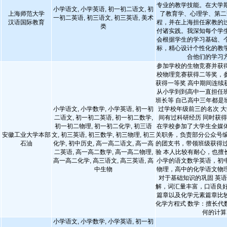
专业的教学技能。在大学
小学语文, 小学英语, 初一初二语文, 初
上海师范大学
了教育学、心理学、第二
一初二英语, 初三语文, 初三英语, 美术
汉语国际教育
程，并在上海担任家教的
类
付诸实践。我深知每个学
会根据学生的学习基础、
标，精心设计个性化的教
合他们的学习
参加学校的生物竞赛并获
校物理竞赛获得二等奖，
获得一等奖 高中期间连续
从小学到到高中一直担任
班长等 自己高中三年都是
小学语文, 小学数学, 小学英语, 初一初
过学校年级前三的名次 大
二语文, 初一初二英语, 初一初二数学,
间有过科研经历 同时获
初一初二物理, 初一初二化学, 初三语
在学校参加了大学生全媒
安徽工业大学本部
文, 初三英语, 初三数学, 初三物理, 初三
关职务，负责部分公众号编
石油
化学, 初中历史, 高一高二语文, 高一高
的团支书，带领班级获得过
二英语, 高一高二数学, 高一高二物理,
验 本人比较有耐心，也擅
高一高二化学, 高三语文, 高三英语, 高
小学的语文数学英语，初
中生物
物理，高中的化学语文物
对于基础知识的巩固 英
解，词汇量丰富，口语良好
篇章以及化学元素篇章比
化学方程式 数学：擅长代
何的计算
小学语文, 小学数学, 小学英语, 初一初