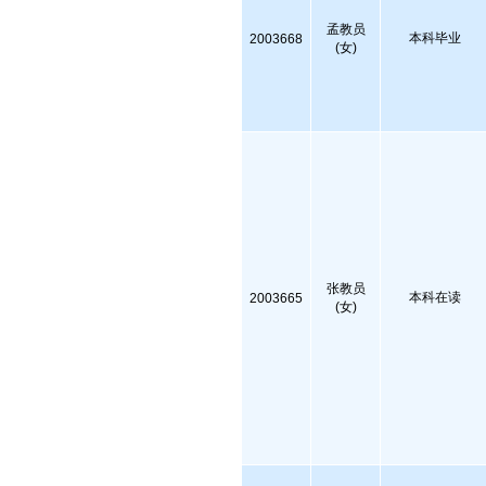
孟教员
本科毕业
2003668
(女)
张教员
本科在读
2003665
(女)