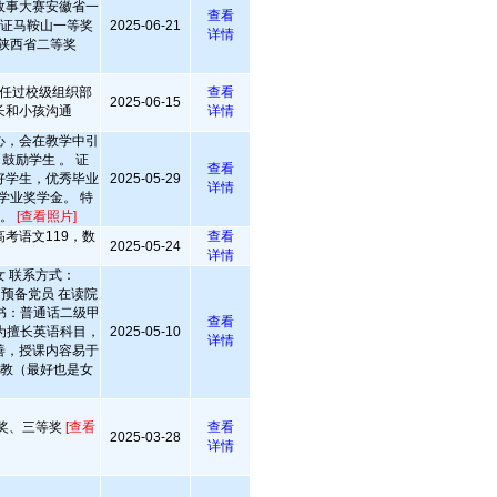
故事大赛安徽省一
查看
力认证马鞍山一等奖
2025-06-21
详情
赛陕西省二等奖
任过校级组织部
查看
2025-06-15
长和小孩沟通
详情
心，会在教学中引
鼓励学生 。 证
查看
好学生，优秀毕业
2025-05-29
详情
学业奖学金。 特
泳。
[查看照片]
高考语文119，数
查看
2025-05-24
详情
女 联系方式：
貌：预备党员 在读院
书：普通话二级甲
查看
为擅长英语科目，
2025-05-10
详情
善，授课内容易于
家教（最好也是女
奖、三等奖
[查看
查看
2025-03-28
详情