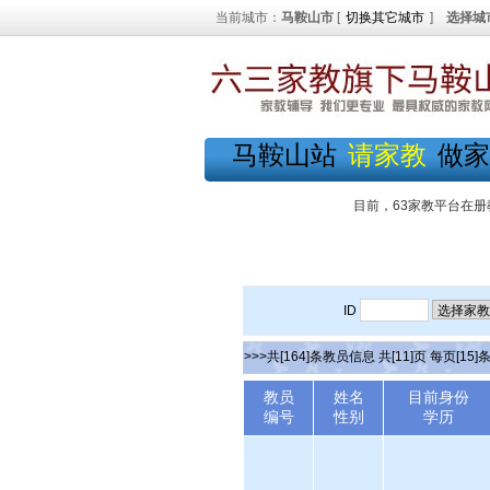
当前城市：
马鞍山市
[
切换其它城市
]
选择城
马鞍山站
请家教
做家
目前，63家教平台在册
ID
>>>共[164]条教员信息 共[11]页 每页[15]
教员
姓名
目前身份
编号
性别
学历