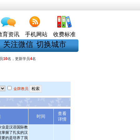
教育资讯
手机网站
收费标准
关注微信
切换城市
员
10
名，更新学员
4
名
金牌教员
查看
述
时间
详情
专业是汉语国际教
统掌握了扎实的汉
重要的是培养了我