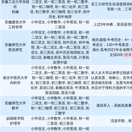
安徽工业大学东校
二语文, 初一初二英语, 初一初二数学,
安工大研究生在读曾获得
区
初一初二物理, 初一初二化学, 初三英
等奖一次，三等
机械
语, 初三数学, 初三物理, 初三化学, 初中
历史, 初中地理
安徽建筑大学
小学语文, 小学数学, 小学英语, 初一初
上过5年外教，英语是强
工程管理
二英语
小学语文, 小学数学, 小学英语, 初一初
二语文, 初一初二英语, 初一初二数学,
相关成绩:中考历史：A+
初三语文, 初三英语, 初中历史, 初中地
安徽师范大学
考语文：130+中考英语：
理, 高一高二语文, 高一高二英语, 高三
英语师范
满分 高考2021年全省两
语文, 高三英语, 高中历史地理政治, 英
文综245
[查看
语口语, 新概念英语, 英语六级, 计算机
应用中级
小学语文, 小学数学, 小学英语, 初一初
二语文, 初一初二英语, 初一初二数学,
本人从大学以来带过很多
南京中医药大学
初一初二物理, 初一初二化学, 初三语
认真负责，有耐心。在学
内科学
文, 初三英语, 初三数学, 初三物理, 初三
英语相关职务，负责与外
化学, 英语口语, 新概念英语, 牛津英语,
并且对于理科方面的学习
英语四级, 英语六级
小学语文, 小学数学, 小学英语, 初一初
安徽师范大学
二语文, 初一初二英语, 初一初二数学,
退役军人，高效高质量
数学
初一初二物理, 初三语文, 初三英语, 初
三数学
皖南医学院
小学语文, 小学数学, 小学英语, 初一初
活泼开朗，有
护理学
二英语, 初三英语
小学语文, 小学数学, 小学英语, 初一初