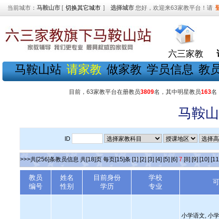
当前城市：
马鞍山市
[
切换其它城市
]
选择城市
您好，欢迎来63家教平台！请
六三家教
马鞍山站
请家教
做家教
学员信息
教
目前，63家教平台在册教员
3809
名，其中明星教员
163
名
马鞍山
ID
>>>共[256]条教员信息 共[18]页 每页[15]条
[1]
[2]
[3]
[4]
[5]
[6]
7
[8]
[9]
[10]
[11
教员
姓名
目前身份
学校
编号
性别
学历
专业
小学语文, 小学