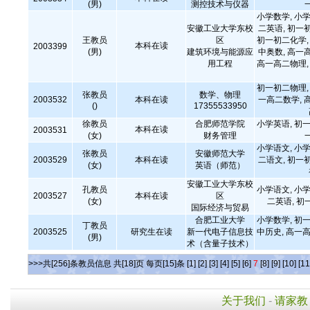
(男)
测控技术与仪器
小学数学, 小学
安徽工业大学东校
二英语, 初一
王教员
区
初一初二化学, 
本科在读
2003399
(男)
建筑环境与能源应
中奥数, 高一
用工程
高一高二物理, 
初一初二物理, 
张教员
数学、物理
2003532
本科在读
一高二数学, 
()
17355533950
徐教员
合肥师范学院
小学英语, 初一
本科在读
2003531
(女)
财务管理
小学语文, 小学
张教员
安徽师范大学
2003529
本科在读
二语文, 初一
(女)
英语（师范）
安徽工业大学东校
孔教员
小学语文, 小学
2003527
本科在读
区
(女)
二英语, 初
国际经济与贸易
合肥工业大学
小学数学, 初一
丁教员
2003525
研究生在读
新一代电子信息技
中历史, 高一
(男)
术（含量子技术）
>>>共[256]条教员信息 共[18]页 每页[15]条
[1]
[2]
[3]
[4]
[5]
[6]
7
[8]
[9]
[10]
[11
关于我们
-
请家教