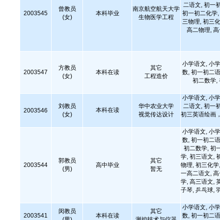
二语文, 初一
曾教员
南京航空航天大学
2003545
本科毕业
初一初二化学, 
(女)
生物医学工程
三物理, 初三化
高二物理, 
小学语文, 小学
方教员
其它
2003547
本科在读
数, 初一初二语
(女)
工程造价
初二数学,
小学语文, 小学
刘教员
华中农业大学
二语文, 初一
本科在读
2003546
(女)
视觉传达设计
初三英语绘画
小学语文, 小学
数, 初一初二语
初二数学, 初
学, 初三语文, 
郭教员
其它
2003544
高中毕业
物理, 初三化学,
(男)
暂无
一高二语文, 
学, 高三语文, 
子琴, 乒乓球
小学语文, 小学
闵教员
其它
2003541
本科在读
数, 初一初二语
(男)
测控技术与仪器