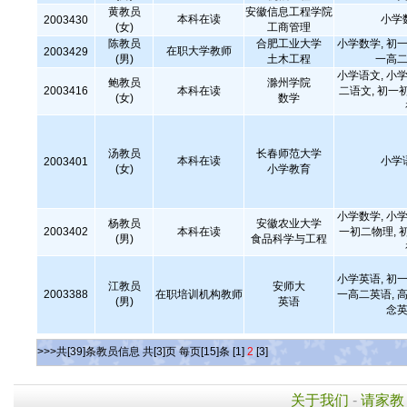
黄教员
安徽信息工程学院
本科在读
小学
2003430
(女)
工商管理
陈教员
合肥工业大学
小学数学, 初一
在职大学教师
2003429
(男)
土木工程
一高二
小学语文, 小学
鲍教员
滁州学院
2003416
本科在读
二语文, 初一
(女)
数学
汤教员
长春师范大学
本科在读
小学
2003401
(女)
小学教育
小学数学, 小学
杨教员
安徽农业大学
2003402
本科在读
一初二物理, 
(男)
食品科学与工程
小学英语, 初一
江教员
安师大
2003388
在职培训机构教师
一高二英语, 高
(男)
英语
念英
>>>共[39]条教员信息 共[3]页 每页[15]条
[1]
2
[3]
关于我们
-
请家教