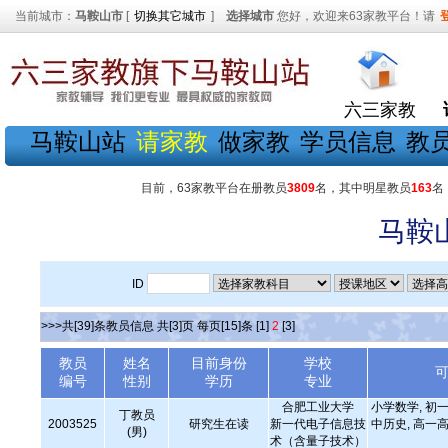
当前城市：
马鞍山市
[
切换其它城市
]
选择城市
您好，欢迎来63家教平台！请
六三家教
马鞍山站
请家教
做家教
学员信息
教
目前，63家教平台在册教员
3809
名，其中明星教员
163
名
马鞍
ID
>>>共[39]条教员信息 共[3]页 每页[15]条
[1]
2
[3]
教员
姓名
目前身份
学校
编号
性别
学历
专业
合肥工业大学
小学数学, 初一
丁教员
2003525
研究生在读
新一代电子信息技
中历史, 高一
(男)
术（含量子技术）