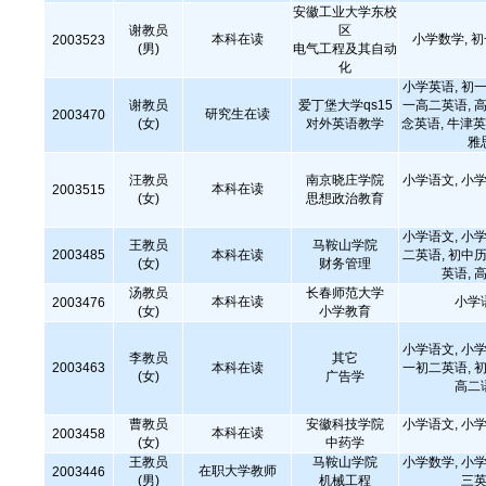
安徽工业大学东校
谢教员
区
本科在读
小学数学, 
2003523
(男)
电气工程及其自动
化
小学英语, 初一
谢教员
爱丁堡大学qs15
一高二英语, 高
研究生在读
2003470
(女)
对外英语教学
念英语, 牛津英
雅
汪教员
南京晓庄学院
小学语文, 小学
本科在读
2003515
(女)
思想政治教育
小学语文, 小学
王教员
马鞍山学院
2003485
本科在读
二英语, 初中历
(女)
财务管理
英语,
汤教员
长春师范大学
本科在读
小学
2003476
(女)
小学教育
小学语文, 小学
李教员
其它
2003463
本科在读
一初二英语, 初
(女)
广告学
高二
曹教员
安徽科技学院
小学语文, 小学
本科在读
2003458
(女)
中药学
王教员
马鞍山学院
小学数学, 小学
在职大学教师
2003446
(男)
机械工程
三英