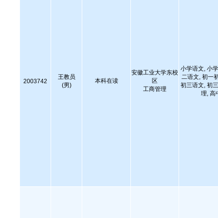
小学语文, 小学
安徽工业大学东校
王教员
二语文, 初一
本科在读
区
2003742
(男)
初三语文, 初三
工商管理
理, 