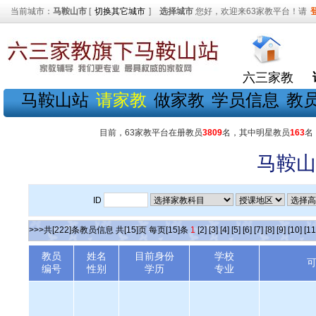
当前城市：
马鞍山市
[
切换其它城市
]
选择城市
您好，欢迎来63家教平台！请
六三家教
马鞍山站
请家教
做家教
学员信息
教
目前，63家教平台在册教员
3809
名，其中明星教员
163
名
马鞍山
ID
>>>共[222]条教员信息 共[15]页 每页[15]条
1
[2]
[3]
[4]
[5]
[6]
[7]
[8]
[9]
[10]
[11
教员
姓名
目前身份
学校
编号
性别
学历
专业