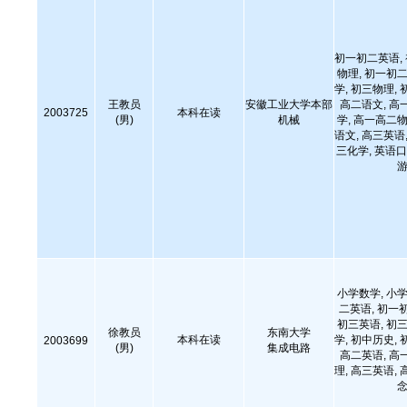
初一初二英语,
物理, 初一初二
学, 初三物理, 
王教员
安徽工业大学本部
高二语文, 高
2003725
本科在读
(男)
机械
学, 高一高二物
语文, 高三英语,
三化学, 英语口
游
小学数学, 小学
二英语, 初一
初三英语, 初三
徐教员
东南大学
本科在读
学, 初中历史, 
2003699
(男)
集成电路
高二英语, 高
理, 高三英语, 
念