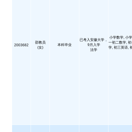
小学数学, 小学
已考入安徽大学，
邵教员
一初二数学, 
本科毕业
9月入学
2003682
(女)
学, 初三英语, 
法学