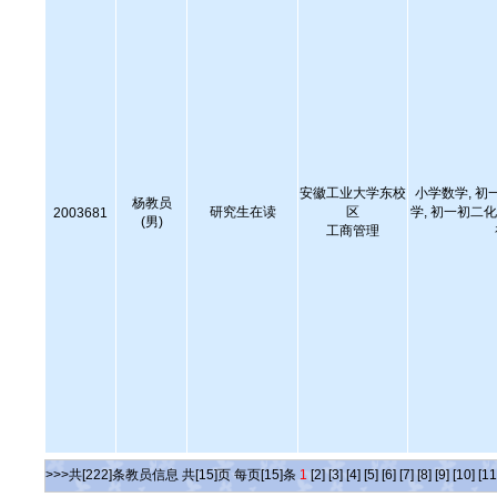
安徽工业大学东校
小学数学, 初
杨教员
研究生在读
区
学, 初一初二化
2003681
(男)
工商管理
>>>共[222]条教员信息 共[15]页 每页[15]条
1
[2]
[3]
[4]
[5]
[6]
[7]
[8]
[9]
[10]
[11