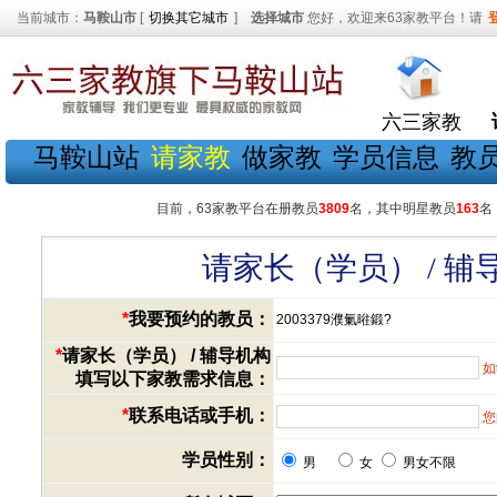
当前城市：
马鞍山市
[
切换其它城市
]
选择城市
您好，欢迎来63家教平台！请
六三家教
马鞍山站
请家教
做家教
学员信息
教
目前，63家教平台在册教员
3809
名，其中明星教员
163
名
请家长（学员） / 
*
我要预约的教员：
2003379濮氭暀鍛?
*
请家长（学员） / 辅导机构
如
填写以下家教需求信息：
*
联系电话或手机：
您
学员性别：
男
女
男女不限