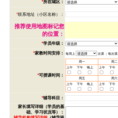
*
所在城区：
*
联系地址（小区名称）：
推荐使用地图标记您
的位置：
*
学员年级：
*
家教时间安排：
每周上
次课 ；每次
周一
周二
上午
下午
晚上
上午
下午
*
可授课时间：
周五
周六
上午
下午
晚上
上午
下午
*
辅导科目：
家长填写详细（学员的基
础、学习状况等）：
辅导机构填写详细
（辅导班