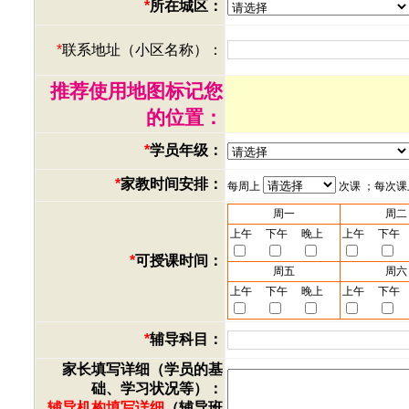
*
所在城区：
*
联系地址（小区名称）：
推荐使用地图标记您
的位置：
*
学员年级：
*
家教时间安排：
每周上
次课 ；每次
周一
周二
上午
下午
晚上
上午
下午
*
可授课时间：
周五
周六
上午
下午
晚上
上午
下午
*
辅导科目：
家长填写详细（学员的基
础、学习状况等）：
辅导机构填写详细
（辅导班