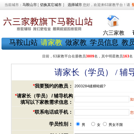
当前城市：
马鞍山市
[
切换其它城市
]
选择城市
您好，欢迎来63家教平台！请
六三家教
马鞍山站
请家教
做家教
学员信息
教
目前，63家教平台在册教员
3809
名，其中明星教员
163
名
请家长（学员） / 
*
我要预约的教员：
2003284鍒樻暀鍛?
*
请家长（学员） / 辅导机构
如
填写以下家教需求信息：
*
联系电话或手机：
您
学员性别：
男
女
男女不限