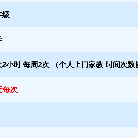
年级
学
次2小时 每周2次 （个人上门家教 时间次数
元每次